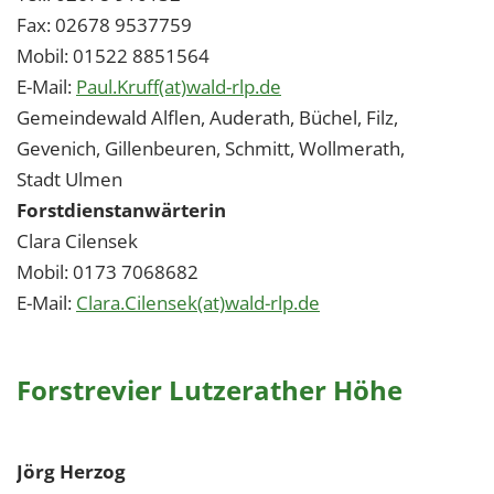
Fax: 02678 9537759
Mobil: 01522 8851564
E-Mail:
Paul.Kruff(at)wald-rlp.de
Gemeindewald Alflen, Auderath, Büchel, Filz,
Gevenich, Gillenbeuren, Schmitt, Wollmerath,
Stadt Ulmen
Forstdienstanwärterin
Clara Cilensek
Mobil: 0173 7068682
E-Mail:
Clara.Cilensek(at)wald-rlp.de
Forstrevier Lutzerather Höhe
Jörg Herzog