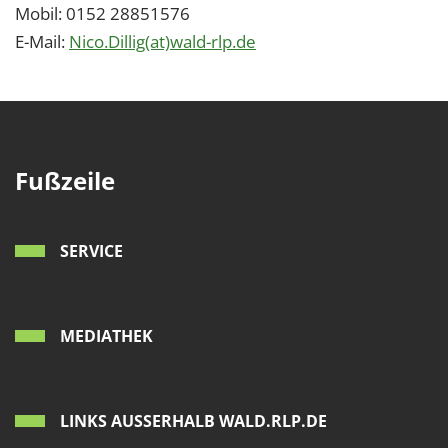
Mobil: 0152 28851576
E-Mail:
Nico.Dillig(at)wald-rlp.de
Fußzeile
SERVICE
MEDIATHEK
LINKS AUSSERHALB WALD.RLP.DE