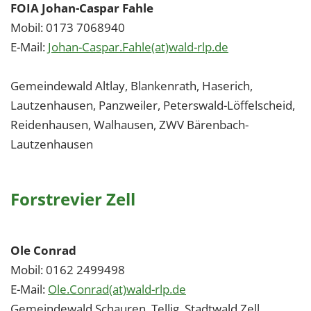
1 Jahr
FOIA Johan-Caspar Fahle
Mobil: 0173 7068940
E-Mail:
Johan-Caspar.Fahle(at)wald-rlp.de
EXTERNE MEDIEN
Um Inhalte von Videoplattformen und Social Media
Gemeindewald Altlay, Blankenrath, Haserich,
Plattformen anzeigen zu können, werden von
Lautzenhausen, Panzweiler, Peterswald-Löffelscheid,
diesen externen Medien Cookies gesetzt.
Reidenhausen, Walhausen, ZWV Bärenbach-
Lautzenhausen
YouTube
Vimeo
Forstrevier Zell
Ole Conrad
Mobil: 0162 2499498
E-Mail:
Ole.Conrad(at)wald-rlp.de
Gemeindewald Schauren, Tellig, Stadtwald Zell