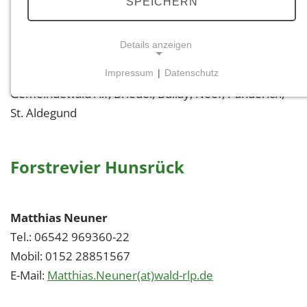
SPEICHERN
Clément Theck
Details anzeigen
Mobil: 0173 5715956
E-Mail:
Clement.Theck(at)wald-rlp.de
Impressum
|
Datenschutz
NOTWENDIGE COOKIES
Gemeindewald Alf, Briedel, Bullay, Neef, Pünderich,
Notwendige Cookies ermöglichen grundlegende
St. Aldegund
Funktionen und sind für die einwandfreie Funktion
der Website erforderlich.
Forstrevier Hunsrück
Einverständnis-Cookie
Name:
cookie_consent
Matthias Neuner
Tel.: 06542 969360-22
Zweck:
Dieser Cookie speichert die ausgewählten
Mobil: 0152 28851567
Einverständnis-Optionen des Benutzers
E-Mail:
Matthias.Neuner(at)wald-rlp.de
Cookie Laufzeit: