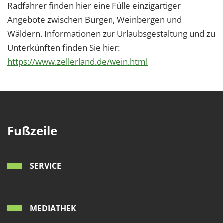
1 Jahr
Radfahrer finden hier eine Fülle einzigartiger
Angebote zwischen Burgen, Weinbergen und
Wäldern. Informationen zur Urlaubsgestaltung und zu
EXTERNE MEDIEN
Unterkünften finden Sie hier:
Um Inhalte von Videoplattformen und Social Media
https://www.zellerland.de/wein.html
Plattformen anzeigen zu können, werden von
diesen externen Medien Cookies gesetzt.
YouTube
Fußzeile
Vimeo
SERVICE
MEDIATHEK