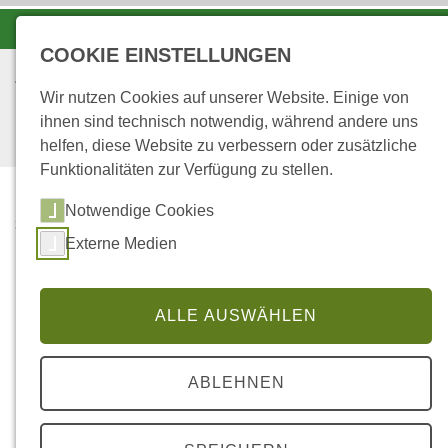
-A
A
A+
COOKIE EINSTELLUNGEN
Wir nutzen Cookies auf unserer Website. Einige von
ihnen sind technisch notwendig, während andere uns
helfen, diese Website zu verbessern oder zusätzliche
Funktionalitäten zur Verfügung zu stellen.
Notwendige Cookies
...
STARTSEITE
Externe Medien
URLAUB, ERHOLUNG
UND SPORT
ALLE AUSWÄHLEN
Urlaub, Erholung und Sport
ABLEHNEN
Ferienregion Zeller Land