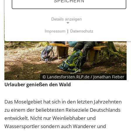
SPEICHERN
Details anzeigen
Impressum
|
Datenschutz
NOTWENDIGE COOKIES
Notwendige Cookies ermöglichen grundlegende
Funktionen und sind für die einwandfreie Funktion
der Website erforderlich.
Einverständnis-Cookie
© Landesforsten.RLP.de / Jonathan Fieber
Urlauber genießen den Wald
Name:
cookie_consent
Das Moselgebiet hat sich in den letzten Jahrzehnten
Zweck:
Dieser Cookie speichert die ausgewählten
zu einem der beliebtesten Reiseziele Deutschlands
Einverständnis-Optionen des Benutzers
entwickelt. Nicht nur Weinliebhaber und
Wassersportler sondern auch Wanderer und
Cookie Laufzeit: