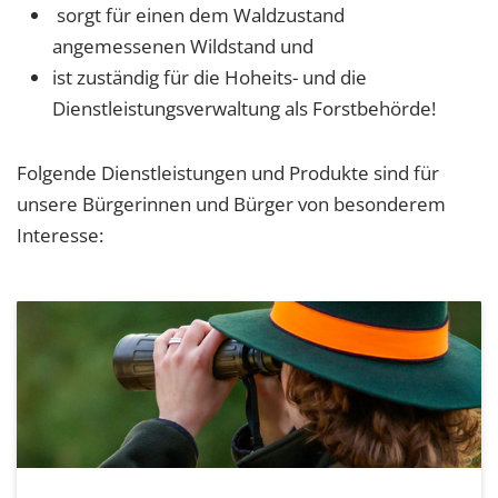
1 Jahr
sorgt für einen dem Waldzustand
angemessenen Wildstand und
ist zuständig für die Hoheits- und die
EXTERNE MEDIEN
Dienstleistungsverwaltung als Forstbehörde!
Um Inhalte von Videoplattformen und Social Media
Plattformen anzeigen zu können, werden von
Folgende Dienstleistungen und Produkte sind für
diesen externen Medien Cookies gesetzt.
unsere Bürgerinnen und Bürger von besonderem
Interesse:
YouTube
Vimeo