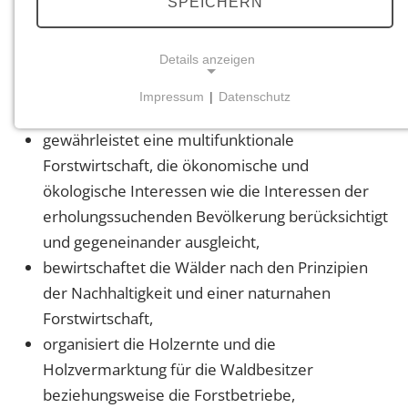
SPEICHERN
Details anzeigen
schützt und pflegt das Ökosystem Wald unter
Berücksichtigung seiner jeweiligen Funktionen
Impressum
|
Datenschutz
und Wirkungen,
NOTWENDIGE COOKIES
gewährleistet eine multifunktionale
Notwendige Cookies ermöglichen grundlegende
Funktionen und sind für die einwandfreie Funktion
Forstwirtschaft, die ökonomische und
der Website erforderlich.
ökologische Interessen wie die Interessen der
erholungssuchenden Bevölkerung berücksichtigt
Einverständnis-Cookie
und gegeneinander ausgleicht,
Name:
bewirtschaftet die Wälder nach den Prinzipien
cookie_consent
der Nachhaltigkeit und einer naturnahen
Forstwirtschaft,
Zweck:
Dieser Cookie speichert die ausgewählten
organisiert die Holzernte und die
Einverständnis-Optionen des Benutzers
Holzvermarktung für die Waldbesitzer
Cookie Laufzeit:
beziehungsweise die Forstbetriebe,