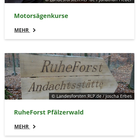
Motorsägenkurse
MEHR
© Landesforsten.RLP.de / Joscha Erbes
RuheForst Pfälzerwald
MEHR