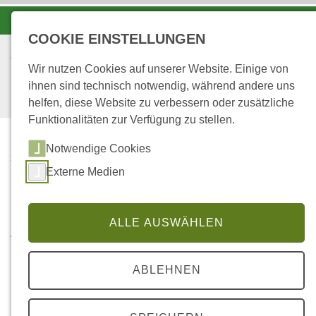
-A
A
A+
COOKIE EINSTELLUNGEN
Wir nutzen Cookies auf unserer Website. Einige von
ihnen sind technisch notwendig, während andere uns
helfen, diese Website zu verbessern oder zusätzliche
Funktionalitäten zur Verfügung zu stellen.
Notwendige Cookies
...
STARTSEITE
Externe Medien
ANGEBOTE
Angebote
ALLE AUSWÄHLEN
ABLEHNEN
Das Forstamt als umfassender
Dienstleister am Wald ...