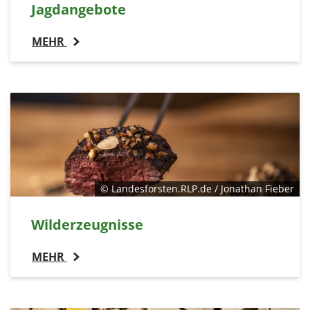
Jagdangebote
MEHR
© Landesforsten.RLP.de / Jonathan Fieber
Wilderzeugnisse
MEHR