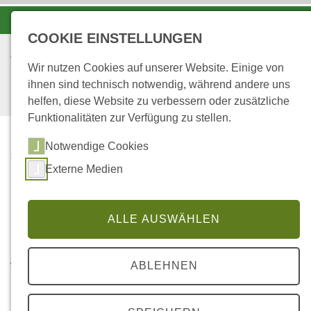
-A
A
A+
COOKIE EINSTELLUNGEN
Wir nutzen Cookies auf unserer Website. Einige von
ihnen sind technisch notwendig, während andere uns
helfen, diese Website zu verbessern oder zusätzliche
Funktionalitäten zur Verfügung zu stellen.
Notwendige Cookies
...
STARTSEITE
Externe Medien
KARL GAYER ALS
FÖRSTER
ALLE AUSWÄHLEN
Karl Gayer als Förster in
Weisenheim am Berg
ABLEHNEN