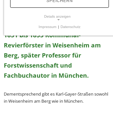
SPEICHERN
Karl Gayer (1822 bis 1907),
bedeutender Deutscher
Details anzeigen
Forstwissenschaftler, war von
Impressum
|
Datenschutz
NOTWENDIGE COOKIES
1851 bis 1855 Kommunal-
Notwendige Cookies ermöglichen grundlegende
Revierförster in Weisenheim am
Funktionen und sind für die einwandfreie Funktion
der Website erforderlich.
Berg, später Professor für
Einverständnis-Cookie
Forstwissenschaft und
Name:
Fachbuchautor in München.
cookie_consent
Zweck:
Dementsprechend gibt es Karl-Gayer-Straßen sowohl
Dieser Cookie speichert die ausgewählten
Einverständnis-Optionen des Benutzers
in Weisenheim am Berg wie in München.
Cookie Laufzeit: