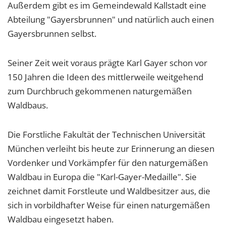
1 Jahr
Außerdem gibt es im Gemeindewald Kallstadt eine
Abteilung "Gayersbrunnen" und natürlich auch einen
Gayersbrunnen selbst.
EXTERNE MEDIEN
Um Inhalte von Videoplattformen und Social Media
Seiner Zeit weit voraus prägte Karl Gayer schon vor
Plattformen anzeigen zu können, werden von
150 Jahren die Ideen des mittlerweile weitgehend
diesen externen Medien Cookies gesetzt.
zum Durchbruch gekommenen naturgemäßen
Waldbaus.
YouTube
Die Forstliche Fakultät der Technischen Universität
Vimeo
München verleiht bis heute zur Erinnerung an diesen
Vordenker und Vorkämpfer für den naturgemäßen
Waldbau in Europa die "Karl-Gayer-Medaille". Sie
zeichnet damit Forstleute und Waldbesitzer aus, die
sich in vorbildhafter Weise für einen naturgemäßen
Waldbau eingesetzt haben.