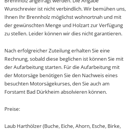
Brennholz angefragt werden. Die Angabe
1 Jahr
Wunschrevier ist nicht verbindlich. Wir bemühen uns,
Ihnen Ihr Brennholz möglichst wohnortnah und mit
der gewünschten Menge und Holzart zur Verfügung
EXTERNE MEDIEN
zu stellen. Leider können wir dies nicht garantieren.
Um Inhalte von Videoplattformen und Social Media
Plattformen anzeigen zu können, werden von
diesen externen Medien Cookies gesetzt.
Nach erfolgreicher Zuteilung erhalten Sie eine
Rechnung, sobald diese beglichen ist können Sie mit
YouTube
der Aufarbeitung starten. Für die Aufarbeitung mit
der Motorsäge benötigen Sie den Nachweis eines
Vimeo
besuchten Motorsägekurses, den Sie auch am
Forstamt Bad Dürkheim absolvieren können.
Preise:
Laub Harthölzer (Buche, Eiche, Ahorn, Esche, Birke,