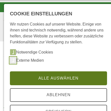
-A
A
A+
COOKIE EINSTELLUNGEN
Wir nutzen Cookies auf unserer Website. Einige von
ihnen sind technisch notwendig, während andere uns
helfen, diese Website zu verbessern oder zusätzliche
Funktionalitäten zur Verfügung zu stellen.
Notwendige Cookies
...
STARTSEITE
Externe Medien
BRENNHOLZ -
STAATSWALD
ALLE AUSWÄHLEN
Brennholz aus dem Staatswald
ABLEHNEN
Hier klicken für die Online-Abfrage