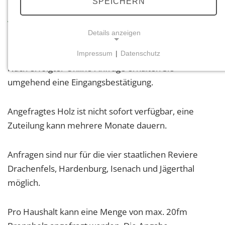
SPEICHERN
Anfragen sind ausschließlich über unser
Online-Portal möglich.
Details anzeigen
Impressum
|
Datenschutz
NOTWENDIGE COOKIES
Nach erfolgter Online-Anfrage erhalten Sie
Notwendige Cookies ermöglichen grundlegende
umgehend eine Eingangsbestätigung.
Funktionen und sind für die einwandfreie Funktion
der Website erforderlich.
Angefragtes Holz ist nicht sofort verfügbar, eine
Zuteilung kann mehrere Monate dauern.
Einverständnis-Cookie
Name:
Anfragen sind nur für die vier staatlichen Reviere
cookie_consent
Drachenfels, Hardenburg, Isenach und Jägerthal
Zweck:
möglich.
Dieser Cookie speichert die ausgewählten
Einverständnis-Optionen des Benutzers
Pro Haushalt kann eine Menge von max. 20fm
Cookie Laufzeit: