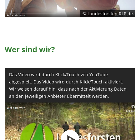
1 Jahr
© Landesforsten.RLP.de
EXTERNE MEDIEN
Um Inhalte von Videoplattformen und Social Media
Plattformen anzeigen zu können, werden von
Wer sind wir?
diesen externen Medien Cookies gesetzt.
YouTube
Das Video wird durch Klick/Touch von YouTube
abgespielt. Das Video wird durch Klick/Touch aktiviert.
Vimeo
Wir weisen darauf hin, dass nach der Aktivierung Daten
an den jeweiligen Anbieter übermittelt werden.