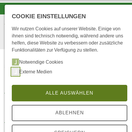
-A
A
A+
COOKIE EINSTELLUNGEN
Wir nutzen Cookies auf unserer Website. Einige von
ihnen sind technisch notwendig, während andere uns
helfen, diese Website zu verbessern oder zusätzliche
Funktionalitäten zur Verfügung zu stellen.
Notwendige Cookies
...
STARTSEITE
Externe Medien
WALD - MENSCH
Wald - Mensch
ALLE AUSWÄHLEN
ABLEHNEN
Forstwirt oder Forstwirtin werden
bei Landesforsten - Eindrücke aus