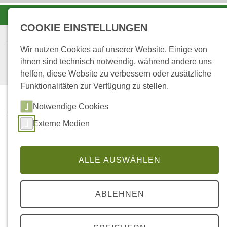
-A
A
A+
COOKIE EINSTELLUNGEN
Wir nutzen Cookies auf unserer Website. Einige von
ihnen sind technisch notwendig, während andere uns
helfen, diese Website zu verbessern oder zusätzliche
Funktionalitäten zur Verfügung zu stellen.
Notwendige Cookies
...
STARTSEITE
Externe Medien
27.09.2026
MUSEUMSFEST IM
FREILICHTMUSEUM IN
ALLE AUSWÄHLEN
BAD SOBERNHEIM
27.09.2026 Museumsfest im
ABLEHNEN
Freilichtmuseum Bad