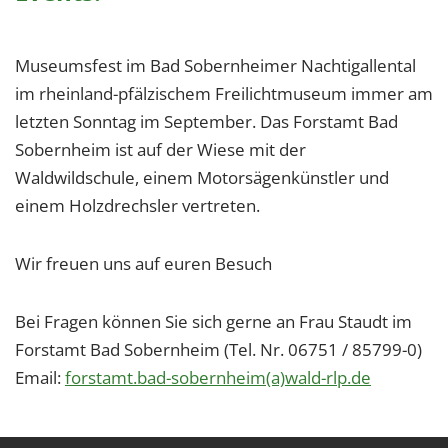
1 Jahr
Museumsfest im Bad Sobernheimer Nachtigallental
EXTERNE MEDIEN
im rheinland-pfälzischem Freilichtmuseum immer am
Um Inhalte von Videoplattformen und Social Media
letzten Sonntag im September. Das Forstamt Bad
Plattformen anzeigen zu können, werden von
Sobernheim ist auf der Wiese mit der
diesen externen Medien Cookies gesetzt.
Waldwildschule, einem Motorsägenkünstler und
einem Holzdrechsler vertreten.
YouTube
Wir freuen uns auf euren Besuch
Vimeo
Bei Fragen können Sie sich gerne an Frau Staudt im
Forstamt Bad Sobernheim (Tel. Nr. 06751 / 85799-0)
Email:
forstamt.bad-sobernheim(a)wald-rlp.de