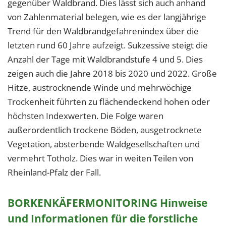
1 Jahr
gegenüber Waldbrand. Dies lässt sich auch anhand
von Zahlenmaterial belegen, wie es der langjährige
Trend für den Waldbrandgefahrenindex über die
EXTERNE MEDIEN
letzten rund 60 Jahre aufzeigt. Sukzessive steigt die
Um Inhalte von Videoplattformen und Social Media
Anzahl der Tage mit Waldbrandstufe 4 und 5. Dies
Plattformen anzeigen zu können, werden von
zeigen auch die Jahre 2018 bis 2020 und 2022. Große
diesen externen Medien Cookies gesetzt.
Hitze, austrocknende Winde und mehrwöchige
Trockenheit führten zu flächendeckend hohen oder
YouTube
höchsten Indexwerten. Die Folge waren
außerordentlich trockene Böden, ausgetrocknete
Vimeo
Vegetation, absterbende Waldgesellschaften und
vermehrt Totholz. Dies war in weiten Teilen von
Rheinland-Pfalz der Fall.
BORKENKÄFERMONITORING Hinweise
und Informationen für die forstliche