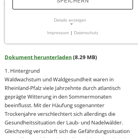
SPEICHERN
Themenauswahl
Details anzeigen
Kompendium WALDBRANDSCHUTZ
Impressum
|
Datenschutz
RHEINLAND-PFALZ
NOTWENDIGE COOKIES
Notwendige Cookies ermöglichen grundlegende
Funktionen und sind für die einwandfreie Funktion
Dokument herunterladen
(8.29 MB)
der Website erforderlich.
1. Hintergrund
Einverständnis-Cookie
Waldwachstum und Waldgesundheit waren in
Rheinland-Pfalz viele Jahrzehnte durch atlantisch
Name:
geprägte Witterung in den Sommermonaten
cookie_consent
beeinflusst. Mit der Häufung sogenannter
Zweck:
Trockenjahre verschlechtert sich allerdings die
Dieser Cookie speichert die ausgewählten
Einverständnis-Optionen des Benutzers
Gesundheitssituation der Laub- und Nadelwälder.
Gleichzeitig verschärft sich die Gefährdungssituation
Cookie Laufzeit: