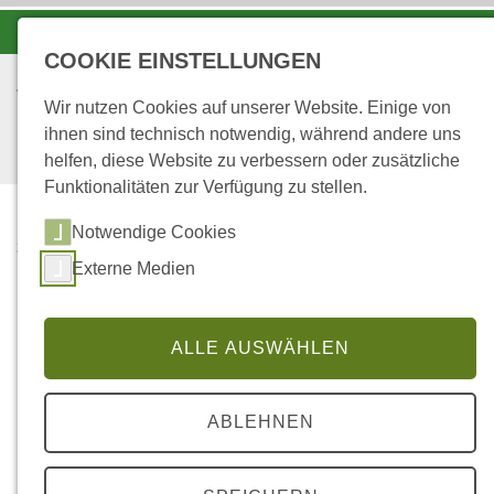
-A
A
A+
COOKIE EINSTELLUNGEN
Wir nutzen Cookies auf unserer Website. Einige von
ihnen sind technisch notwendig, während andere uns
helfen, diese Website zu verbessern oder zusätzliche
Funktionalitäten zur Verfügung zu stellen.
Notwendige Cookies
...
STARTSEITE
Externe Medien
PUBLIKATIONEN ZUM
THEMA FORSCHUNG
ALLE AUSWÄHLEN
Publikationen zum Thema
Forschung
ABLEHNEN