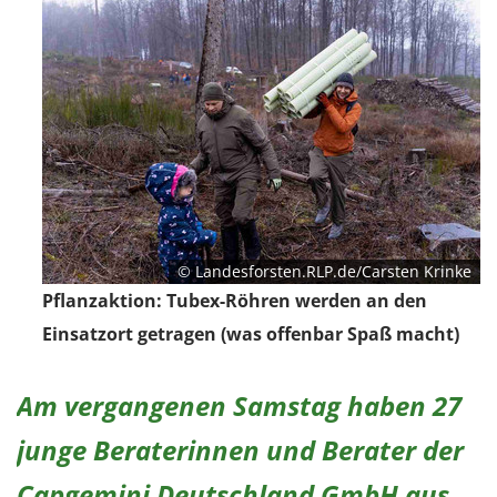
1 Jahr
EXTERNE MEDIEN
Um Inhalte von Videoplattformen und Social Media
Plattformen anzeigen zu können, werden von
diesen externen Medien Cookies gesetzt.
YouTube
© Landesforsten.RLP.de/Carsten Krinke
Pflanzaktion: Tubex-Röhren werden an den
Vimeo
Einsatzort getragen (was offenbar Spaß macht)
Am vergangenen Samstag haben 27
junge Beraterinnen und Berater der
Capgemini Deutschland GmbH aus