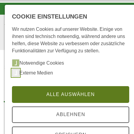
-A
A
A+
COOKIE EINSTELLUNGEN
Wir nutzen Cookies auf unserer Website. Einige von
ihnen sind technisch notwendig, während andere uns
helfen, diese Website zu verbessern oder zusätzliche
Funktionalitäten zur Verfügung zu stellen.
Notwendige Cookies
...
STARTSEITE
Externe Medien
PFLANZAKTION
Junge Beraterinnen und
ALLE AUSWÄHLEN
Berater forsten
ABLEHNEN
ehrenamtlich im Stadtwald
Lahnstein auf