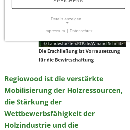
SPEICHERN
Details anzeigen
Impressum
|
Datenschutz
NOTWENDIGE COOKIES
© Landesforsten.RLP.de/Winand Schmitz
Notwendige Cookies ermöglichen grundlegende
Die Erschließung ist Vorrausetzung
Funktionen und sind für die einwandfreie Funktion
der Website erforderlich.
für die Bewirtschaftung
Einverständnis-Cookie
Regiowood ist die verstärkte
Name:
Mobilisierung der Holzressourcen,
cookie_consent
die Stärkung der
Zweck:
Dieser Cookie speichert die ausgewählten
Wettbewerbsfähigkeit der
Einverständnis-Optionen des Benutzers
Holzindustrie und die
Cookie Laufzeit: