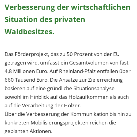
1 Jahr
Verbesserung der wirtschaftlichen
Situation des privaten
EXTERNE MEDIEN
Waldbesitzes.
Um Inhalte von Videoplattformen und Social Media
Plattformen anzeigen zu können, werden von
diesen externen Medien Cookies gesetzt.
Das Förderprojekt, das zu 50 Prozent von der EU
getragen wird, umfasst ein Gesamtvolumen von fast
YouTube
4,8 Millionen Euro. Auf Rheinland-Pfalz entfallen über
660 Tausend Euro. Die Ansätze zur Zielerreichung
Vimeo
basieren auf eine gründliche Situationsanalyse
sowohl im Hinblick auf das Holzaufkommen als auch
auf die Verarbeitung der Hölzer.
Über die Verbesserung der Kommunikation bis hin zu
konkreten Mobilisierungsprojekten reichen die
geplanten Aktionen.