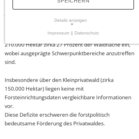
SPEICHERN
Ausgangssituation
Details anzeigen
Impressum
|
Datenschutz
In Rheinland-Pfalz nimmt der Privatwald mit rund
NOTWENDIGE COOKIES
210.000 Hektar zirka 27 Prozent der Waldfläche ein,
Notwendige Cookies ermöglichen grundlegende
wobei ausgeprägte Schwerpunktbereiche anzutreffen
Funktionen und sind für die einwandfreie Funktion
sind.
der Website erforderlich.
Einverständnis-Cookie
Insbesondere über den Kleinprivatwald (zirka
150.000 Hektar) liegen keine mit
Name:
Forsteinrichtungsdaten vergleichbare Informationen
cookie_consent
vor.
Zweck:
Diese Defizite erschweren die forstpolitisch
Dieser Cookie speichert die ausgewählten
Einverständnis-Optionen des Benutzers
bedeutsame Förderung des Privatwaldes.
Cookie Laufzeit: