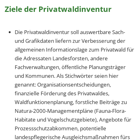
1 Jahr
Ziele der Privatwaldinventur
EXTERNE MEDIEN
Die Privatwaldinventur soll auswertbare Sach-
Um Inhalte von Videoplattformen und Social Media
und Grafikdaten liefern zur Verbesserung der
Plattformen anzeigen zu können, werden von
allgemeinen Informationslage zum Privatwald für
diesen externen Medien Cookies gesetzt.
die Adressaten Landesforsten, andere
YouTube
Fachverwaltungen, öffentliche Planungsträger
und Kommunen. Als Stichwörter seien hier
genannt: Organisationsentscheidungen,
Vimeo
finanzielle Förderung des Privatwaldes,
Waldfunktionenplanung, forstliche Beiträge zu
Natura-2000-Managementpläne (Fauna-Flora-
Habitate und Vogelschutzgebiete), Angebote für
Prozessschutzabkommen, potentielle
landespflegerische Ausgleichsmaßnahmen fürs