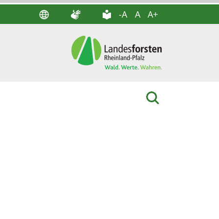
-A
A
A+