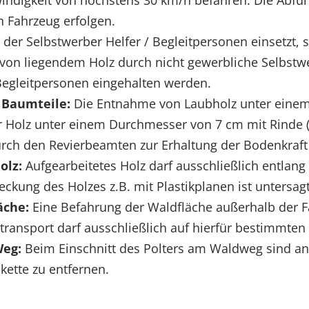
windigkeit von höchstens 30 km/h befahren. Die Abfu
 Fahrzeug erfolgen.
 der Selbstwerber Helfer / Begleitpersonen einsetzt, st
von liegendem Holz durch nicht gewerbliche Selbstwe
Begleitpersonen eingehalten werden.
 Baumteile:
Die Entnahme von Laubholz unter einem
für Holz unter einem Durchmesser von 7 cm mit Rinde 
rch den Revierbeamten zur Erhaltung der Bodenkraft
olz:
Aufgearbeitetes Holz darf ausschließlich entlan
ckung des Holzes z.B. mit Plastikplanen ist untersagt
äche:
Eine Befahrung der Waldfläche außerhalb der 
lztransport darf ausschließlich auf hierfür bestimmte
Weg:
Beim Einschnitt des Polters am Waldweg sind a
ette zu entfernen.