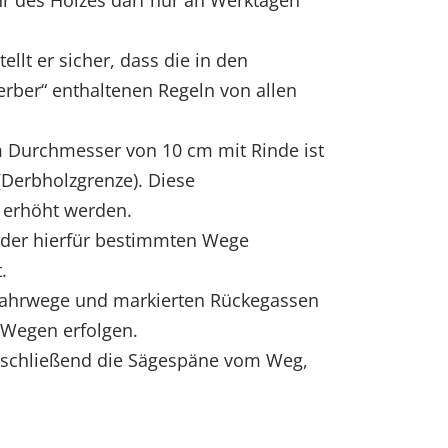
hr des Holzes darf nur an Werktagen
ellt er sicher, dass die in den
rber“ enthaltenen Regeln von allen
 Durchmesser von 10 cm mit Rinde ist
(Derbholzgrenze). Diese
 erhöht werden.
g der hierfür bestimmten Wege
.
Fahrwege und markierten Rückegassen
n Wegen erfolgen.
nschließend die Sägespäne vom Weg,