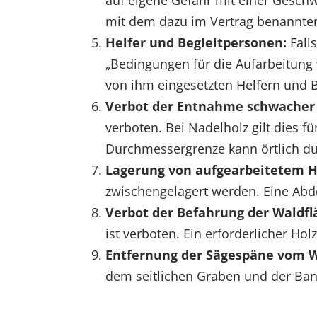
auf eigene Gefahr mit einer Gesch
EXTERNE MEDIEN
mit dem dazu im Vertrag benannten
Um Inhalte von Videoplattformen und Social Media
Helfer und Begleitpersonen:
Falls
Plattformen anzeigen zu können, werden von
„Bedingungen für die Aufarbeitung 
diesen externen Medien Cookies gesetzt.
von ihm eingesetzten Helfern und 
Verbot der Entnahme schwacher
YouTube
verboten. Bei Nadelholz gilt dies 
Durchmessergrenze kann örtlich du
Vimeo
Lagerung von aufgearbeitetem H
zwischengelagert werden. Eine Abde
Verbot der Befahrung der Waldfl
ist verboten. Ein erforderlicher Ho
Entfernung der Sägespäne vom 
dem seitlichen Graben und der Bank