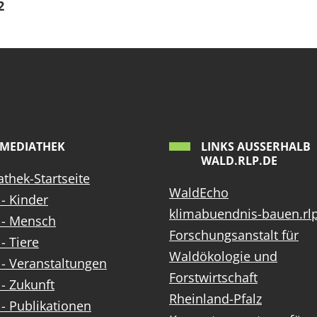
2
MEDIATHEK
LINKS AUSSERHALB W
ALD.RLP.DE
thek-Startseite
WaldEcho
- Kinder
klimabuendnis-bauen.rl
 - Mensch
Forschungsanstalt für
- Tiere
Waldökologie und
- Veranstaltungen
Forstwirtschaft
- Zukunft
Rheinland-Pfalz
- Publikationen