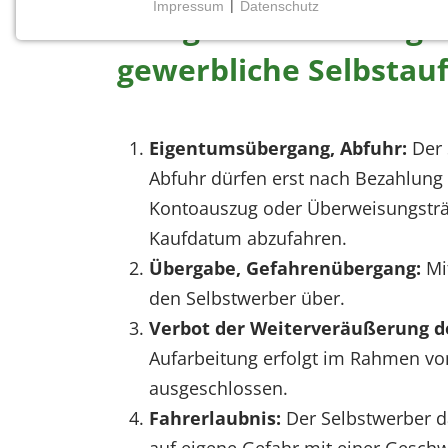
Impressum
|
Datenschutz
I. Allgemeine Bedingu
NOTWENDIGE COOKIES
Notwendige Cookies ermöglichen grundlegende
gewerbliche Selbstau
Funktionen und sind für die einwandfreie Funktion
der Website erforderlich.
Eigentumsübergang, Abfuhr:
Der 
Einverständnis-Cookie
Abfuhr dürfen erst nach Bezahlung 
Name:
Kontoauszug oder Überweisungsträg
cookie_consent
Kaufdatum abzufahren.
Zweck:
Übergabe, Gefahrenübergang:
Mit
Dieser Cookie speichert die
ausgewählten Einverständnis-
den Selbstwerber über.
Optionen des Benutzers
Verbot der Weiterveräußerung d
Cookie
Aufarbeitung erfolgt im Rahmen von
Laufzeit:
ausgeschlossen.
1 Jahr
Fahrerlaubnis:
Der Selbstwerber d