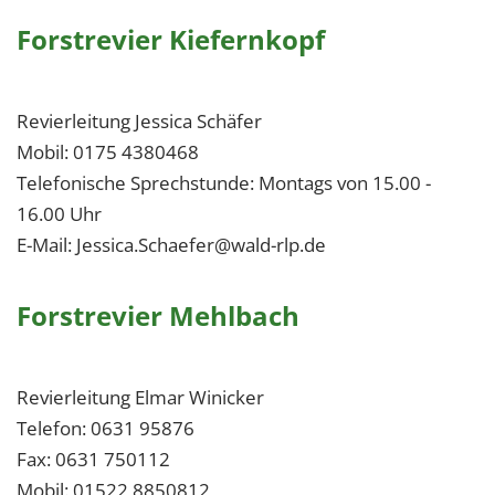
1 Jahr
Forstrevier Kiefernkopf
EXTERNE MEDIEN
Revierleitung Jessica Schäfer
Um Inhalte von Videoplattformen und Social Media
Mobil: 0175 4380468
Plattformen anzeigen zu können, werden von
diesen externen Medien Cookies gesetzt.
Telefonische Sprechstunde: Montags von 15.00 -
16.00 Uhr
YouTube
E-Mail: Jessica.Schaefer@wald-rlp.de
Vimeo
Forstrevier Mehlbach
Revierleitung Elmar Winicker
Telefon: 0631 95876
Fax: 0631 750112
Mobil: 01522 8850812