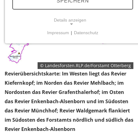
SPEICHERN
Details anzeigen
Impressum
|
Datenschutz
NOTWENDIGE COOKIES
Notwendige Cookies ermöglichen grundlegende
Funktionen und sind für die einwandfreie Funktion
der Website erforderlich.
© Landesforsten.RLP.de/Forstamt Otterberg
Revierübersichtskarte: Im Westen liegt das Revier
Einverständnis-Cookie
Kiefernkopf; im Norden das Revier Mehlbach; im
Name:
Nordosten das Revier Grafenthalerhof; im Osten
cookie_consent
das Revier Enkenbach-Alsenborn und im Südosten
Zweck:
das Revier Münchhof; Revier Waldgemark flankiert
Dieser Cookie speichert die ausgewählten
im Südosten des Forstamts nördlich und südlich das
Einverständnis-Optionen des Benutzers
Revier Enkenbach-Alsenborn
Cookie Laufzeit: