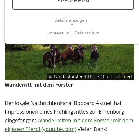
SPEICHERN
Details anzeigen
Impressum
|
Datenschutz
NOTWENDIGE COOKIES
Notwendige Cookies ermöglichen grundlegende
Funktionen und sind für die einwandfreie Funktion
der Website erforderlich.
© Landesforsten.RLP.de / Ralf Lieschied
Einverständnis-Cookie
Wanderritt mit dem Förster
Name:
cookie_consent
Der lokale Nachrichtenkanal Boppard Aktuell hat
Zweck:
Impressionen eines Frühlingsrittes zur Ehrenburg
Dieser Cookie speichert die ausgewählten
eingefangen:
Wanderreiten mit dem Förster mit dem
Einverständnis-Optionen des Benutzers
eigenen Pferd! (youtube.com)
Vielen Dank!
Cookie Laufzeit: