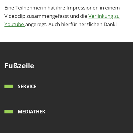
1 Jahr
Eine Teilnehmerin hat ihre Impressionen in einem
Videoclip zusammengefasst und die
Verlinkung zu
Youtube
angeregt. Auch hierfür herzlichen Dank!
EXTERNE MEDIEN
Um Inhalte von Videoplattformen und Social Media
Plattformen anzeigen zu können, werden von
diesen externen Medien Cookies gesetzt.
YouTube
Fußzeile
Vimeo
SERVICE
MEDIATHEK