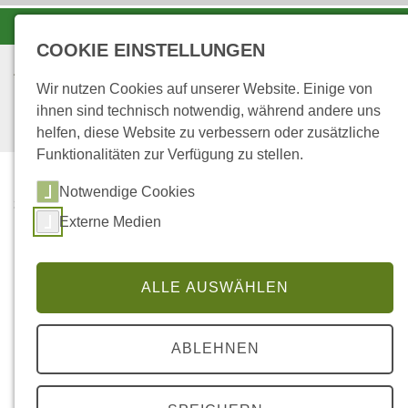
-A
A
A+
COOKIE EINSTELLUNGEN
Wir nutzen Cookies auf unserer Website. Einige von
ihnen sind technisch notwendig, während andere uns
helfen, diese Website zu verbessern oder zusätzliche
Funktionalitäten zur Verfügung zu stellen.
Notwendige Cookies
...
STARTSEITE
Externe Medien
UNSER
WANDERREITERANGEB
OT AUF YOUTUBE
ALLE AUSWÄHLEN
Impressionen eines unserer
ABLEHNEN
Frühlingswanderritte