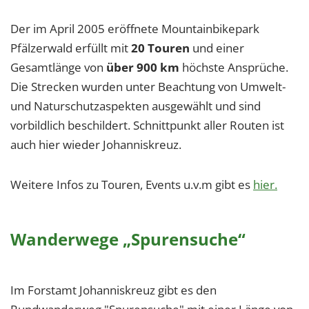
1 Jahr
Der im April 2005 eröffnete Mountainbikepark
Pfälzerwald erfüllt mit
20 Touren
und einer
EXTERNE MEDIEN
Gesamtlänge von
über 900 km
höchste Ansprüche.
Um Inhalte von Videoplattformen und Social Media
Die Strecken wurden unter Beachtung von Umwelt-
Plattformen anzeigen zu können, werden von
und Naturschutzaspekten ausgewählt und sind
diesen externen Medien Cookies gesetzt.
vorbildlich beschildert. Schnittpunkt aller Routen ist
auch hier wieder Johanniskreuz.
YouTube
Weitere Infos zu Touren, Events u.v.m gibt es
hier.
Vimeo
Wanderwege „Spurensuche“
Im Forstamt Johanniskreuz gibt es den