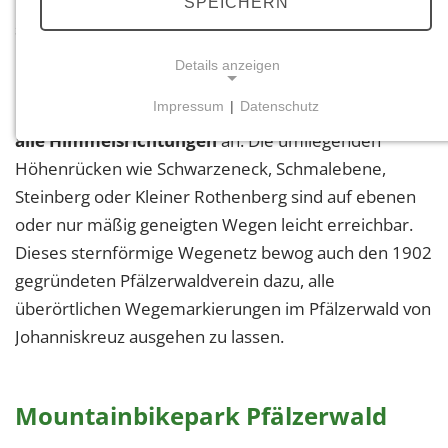
Pfälzerwaldes gelegen
– mit seinen fast unendlich
SPEICHERN
scheinenden Wäldern war schon immer ein
klassisches Wandergebiet. Ausgehend von dem
Details anzeigen
Knotenpunkt der sich kreuzenden Bundesstraße 48
Impressum
|
Datenschutz
und der Landstraße 499 bieten sich
Wanderwege in
NOTWENDIGE COOKIES
alle Himmelsrichtungen
an. Die umliegenden
Notwendige Cookies ermöglichen grundlegende
Höhenrücken wie Schwarzeneck, Schmalebene,
Funktionen und sind für die einwandfreie Funktion
Steinberg oder Kleiner Rothenberg sind auf ebenen
der Website erforderlich.
oder nur mäßig geneigten Wegen leicht erreichbar.
Dieses sternförmige Wegenetz bewog auch den 1902
Einverständnis-Cookie
gegründeten Pfälzerwaldverein dazu, alle
Name:
überörtlichen Wegemarkierungen im Pfälzerwald von
cookie_consent
Johanniskreuz ausgehen zu lassen.
Zweck:
Dieser Cookie speichert die ausgewählten
Einverständnis-Optionen des Benutzers
Mountainbikepark Pfälzerwald
Cookie Laufzeit: