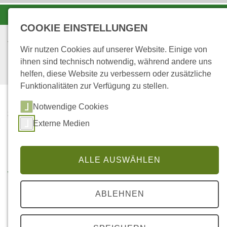
-A
A
A+
COOKIE EINSTELLUNGEN
Wir nutzen Cookies auf unserer Website. Einige von
ihnen sind technisch notwendig, während andere uns
helfen, diese Website zu verbessern oder zusätzliche
Funktionalitäten zur Verfügung zu stellen.
Notwendige Cookies
...
STARTSEITE
Externe Medien
WANDERN UND
TOURISMUS
ALLE AUSWÄHLEN
Wandern und Tourismus
ABLEHNEN
Das Forstamt Johanniskreuz –
im Herzen des