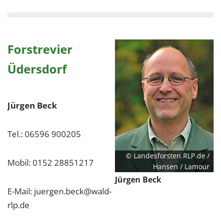
Forstrevier
Üdersdorf
Jürgen Beck
Tel.: 06596 900205
© Landesforsten.RLP.de /
Mobil: 0152 28851217
Hansen / Lamour
Jürgen Beck
E-Mail: juergen.beck@wald-
rlp.de