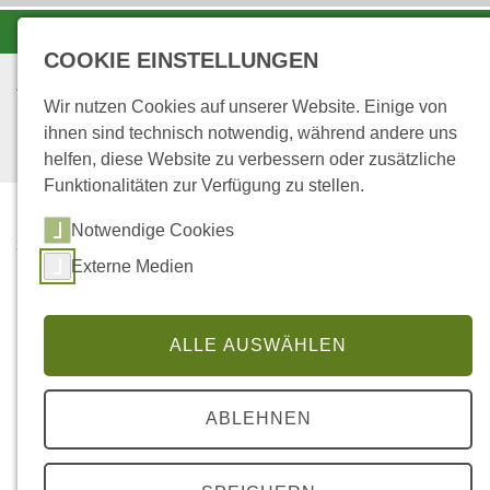
-A
A
A+
COOKIE EINSTELLUNGEN
Wir nutzen Cookies auf unserer Website. Einige von
ihnen sind technisch notwendig, während andere uns
helfen, diese Website zu verbessern oder zusätzliche
Funktionalitäten zur Verfügung zu stellen.
Notwendige Cookies
...
STARTSEITE
Externe Medien
...IN DEN REVIEREN
... in den Revieren
ALLE AUSWÄHLEN
ABLEHNEN
Forstrevier Daun