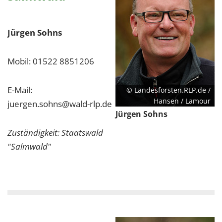
1 Jahr
Jürgen Sohns
EXTERNE MEDIEN
Um Inhalte von Videoplattformen und Social Media
Mobil: 01522 8851206
Plattformen anzeigen zu können, werden von
diesen externen Medien Cookies gesetzt.
E-Mail:
© Landesforsten.RLP.de /
Hansen / Lamour
juergen.sohns@wald-rlp.de
YouTube
Jürgen Sohns
Zuständigkeit: Staatswald
Vimeo
"Salmwald"