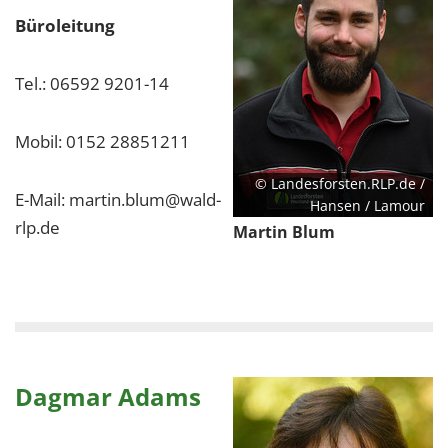
1 Jahr
Büroleitung
Tel.: 06592 9201-14
EXTERNE MEDIEN
Um Inhalte von Videoplattformen und Social Media
Plattformen anzeigen zu können, werden von
Mobil: 0152 28851211
diesen externen Medien Cookies gesetzt.
© Landesforsten.RLP.de /
E-Mail: martin.blum@wald-
Hansen / Lamour
YouTube
rlp.de
Martin Blum
Vimeo
Dagmar Adams