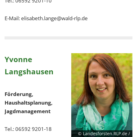
Tel.: 06592 9201-10
E-Mail: elisabeth.lange@wald-rlp.de
Yvonne
Langshausen
Förderung,
Haushaltsplanung,
Jagdmanagement
Tel.: 06592 9201-18
© Landesforsten.RLP.de /