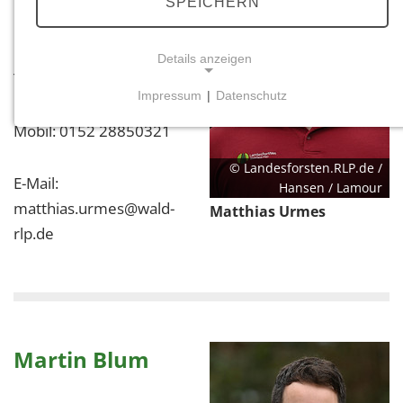
SPEICHERN
Forstamtsleitung
Details anzeigen
Tel.: 06592 9201-11
Impressum
|
Datenschutz
NOTWENDIGE COOKIES
Mobil: 0152 28850321
Notwendige Cookies ermöglichen grundlegende
Funktionen und sind für die einwandfreie Funktion
© Landesforsten.RLP.de /
E-Mail:
der Website erforderlich.
Hansen / Lamour
matthias.urmes@wald-
Matthias Urmes
Einverständnis-Cookie
rlp.de
Name:
cookie_consent
Zweck:
Dieser Cookie speichert die ausgewählten
Einverständnis-Optionen des Benutzers
Martin Blum
Cookie Laufzeit: