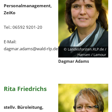
Personalmanagement,
ZeiKo
Tel.: 06592 9201-20
E-Mail:
dagmar.adams@wald-rlp.de
© Landesforsten.RLP.de /
Hansen / Lamour
Dagmar Adams
Rita Friedrichs
stellv. Büroleitung,