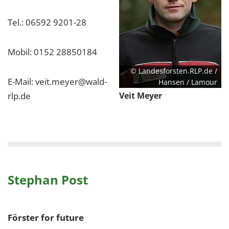
Tel.: 06592 9201-28
Mobil: 0152 28850184
© Landesforsten.RLP.de /
E-Mail: veit.meyer@wald-
Hansen / Lamour
rlp.de
Veit Meyer
Stephan Post
Förster for future