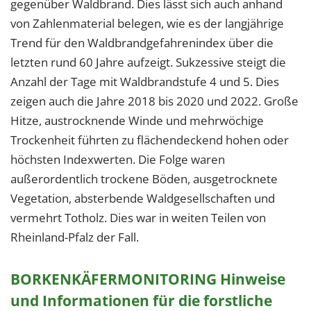
1 Jahr
gegenüber Waldbrand. Dies lässt sich auch anhand
von Zahlenmaterial belegen, wie es der langjährige
Trend für den Waldbrandgefahrenindex über die
EXTERNE MEDIEN
letzten rund 60 Jahre aufzeigt. Sukzessive steigt die
Um Inhalte von Videoplattformen und Social Media
Anzahl der Tage mit Waldbrandstufe 4 und 5. Dies
Plattformen anzeigen zu können, werden von
zeigen auch die Jahre 2018 bis 2020 und 2022. Große
diesen externen Medien Cookies gesetzt.
Hitze, austrocknende Winde und mehrwöchige
Trockenheit führten zu flächendeckend hohen oder
YouTube
höchsten Indexwerten. Die Folge waren
außerordentlich trockene Böden, ausgetrocknete
Vimeo
Vegetation, absterbende Waldgesellschaften und
vermehrt Totholz. Dies war in weiten Teilen von
Rheinland-Pfalz der Fall.
BORKENKÄFERMONITORING Hinweise
und Informationen für die forstliche