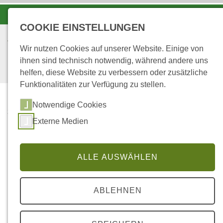
-A
A
A+
COOKIE EINSTELLUNGEN
Wir nutzen Cookies auf unserer Website. Einige von
ihnen sind technisch notwendig, während andere uns
helfen, diese Website zu verbessern oder zusätzliche
Funktionalitäten zur Verfügung zu stellen.
Notwendige Cookies
...
STARTSEITE
Externe Medien
PUBLIKATIONEN ZUM
THEMA FORSCHUNG
ALLE AUSWÄHLEN
Publikationen zum Thema
Forschung
ABLEHNEN