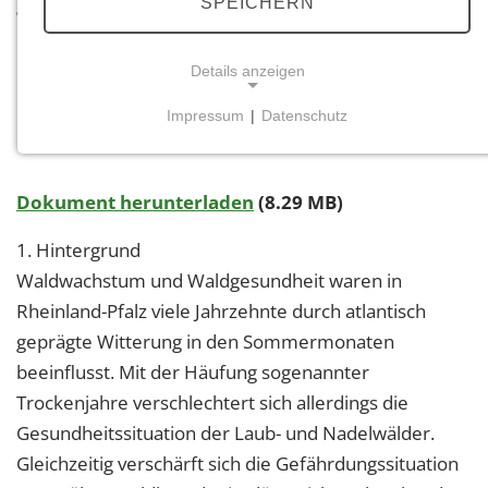
SPEICHERN
Themenauswahl
Details anzeigen
Kompendium WALDBRANDSCHUTZ
Impressum
|
Datenschutz
RHEINLAND-PFALZ
NOTWENDIGE COOKIES
Notwendige Cookies ermöglichen grundlegende
Funktionen und sind für die einwandfreie Funktion
Dokument herunterladen
(8.29 MB)
der Website erforderlich.
1. Hintergrund
Einverständnis-Cookie
Waldwachstum und Waldgesundheit waren in
Rheinland-Pfalz viele Jahrzehnte durch atlantisch
Name:
geprägte Witterung in den Sommermonaten
cookie_consent
beeinflusst. Mit der Häufung sogenannter
Zweck:
Trockenjahre verschlechtert sich allerdings die
Dieser Cookie speichert die ausgewählten
Einverständnis-Optionen des Benutzers
Gesundheitssituation der Laub- und Nadelwälder.
Gleichzeitig verschärft sich die Gefährdungssituation
Cookie Laufzeit: