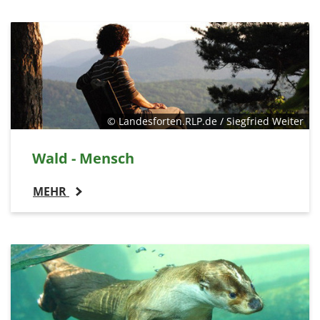
1 Jahr
EXTERNE MEDIEN
Um Inhalte von Videoplattformen und Social Media
Plattformen anzeigen zu können, werden von
diesen externen Medien Cookies gesetzt.
© Landesforten.RLP.de / Siegfried Weiter
YouTube
Wald - Mensch
MEHR
Vimeo