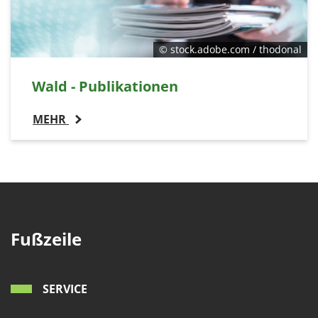
© stock.adobe.com / thodonal
Wald - Publikationen
MEHR
Fußzeile
SERVICE