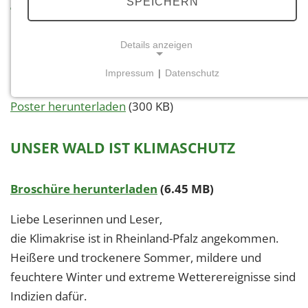
SPEICHERN
Themenauswahl
Details anzeigen
10 Mythen der Windenergie
Impressum
|
Datenschutz
NOTWENDIGE COOKIES
Poster herunterladen
(300 KB)
Notwendige Cookies ermöglichen grundlegende
Funktionen und sind für die einwandfreie Funktion
der Website erforderlich.
UNSER WALD IST KLIMASCHUTZ
Einverständnis-Cookie
Broschüre herunterladen
(6.45 MB)
Name:
cookie_consent
Liebe Leserinnen und Leser,
die Klimakrise ist in Rheinland-Pfalz angekommen.
Zweck:
Dieser Cookie speichert die ausgewählten
Heißere und trockenere Sommer, mildere und
Einverständnis-Optionen des Benutzers
feuchtere Winter und extreme Wetterereignisse sind
Indizien dafür.
Cookie Laufzeit: