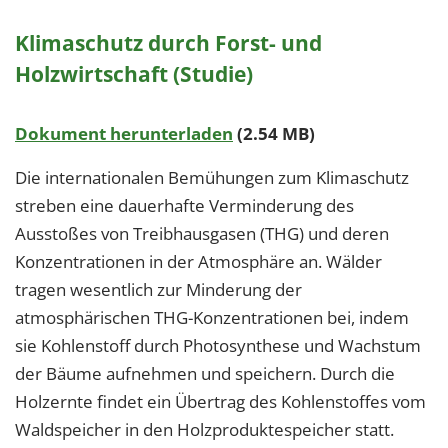
1 Jahr
Klimaschutz durch Forst- und
Holzwirtschaft (Studie)
EXTERNE MEDIEN
Um Inhalte von Videoplattformen und Social Media
Dokument herunterladen
(2.54 MB)
Plattformen anzeigen zu können, werden von
diesen externen Medien Cookies gesetzt.
Die internationalen Bemühungen zum Klimaschutz
streben eine dauerhafte Verminderung des
YouTube
Ausstoßes von Treibhausgasen (THG) und deren
Konzentrationen in der Atmosphäre an. Wälder
Vimeo
tragen wesentlich zur Minderung der
atmosphärischen THG-Konzentrationen bei, indem
sie Kohlenstoff durch Photosynthese und Wachstum
der Bäume aufnehmen und speichern. Durch die
Holzernte findet ein Übertrag des Kohlenstoffes vom
Waldspeicher in den Holzproduktespeicher statt.