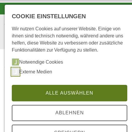
-A
A
A+
COOKIE EINSTELLUNGEN
Wir nutzen Cookies auf unserer Website. Einige von
ihnen sind technisch notwendig, während andere uns
helfen, diese Website zu verbessern oder zusätzliche
Funktionalitäten zur Verfügung zu stellen.
Notwendige Cookies
...
STARTSEITE
Externe Medien
PUBLIKATIONEN ZUM
KLIMASCHUTZ
ALLE AUSWÄHLEN
Publikationen zum
Klimaschutz
ABLEHNEN