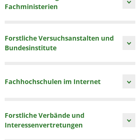
1 Jahr
Fachministerien
EXTERNE MEDIEN
Um Inhalte von Videoplattformen und Social Media
Forstliche Versuchsanstalten und
Plattformen anzeigen zu können, werden von
Bundesinstitute
diesen externen Medien Cookies gesetzt.
YouTube
Fachhochschulen im Internet
Vimeo
Forstliche Verbände und
Interessenvertretungen