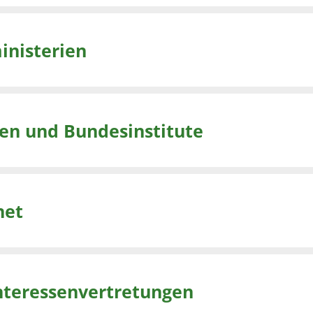
inisterien
ten und Bundesinstitute
net
nteressenvertretungen