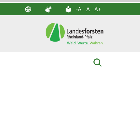
-A
A
A+