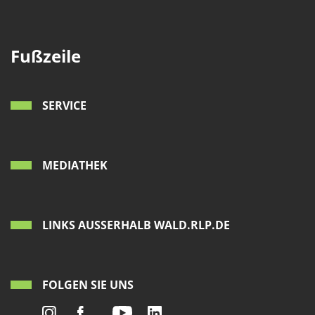
1 Jahr
Fußzeile
EXTERNE MEDIEN
Um Inhalte von Videoplattformen und Social Media
Plattformen anzeigen zu können, werden von
SERVICE
diesen externen Medien Cookies gesetzt.
YouTube
MEDIATHEK
Vimeo
LINKS AUSSERHALB WALD.RLP.DE
FOLGEN SIE UNS