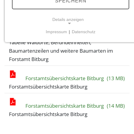
SPEICHERN
Tabelle Waldorte, Befundeinheiten,
Details anzeigen
Baumartenzeilen und weitere Baumarten im
Impressum
|
Datenschutz
Forstamt Bitburg
(131 KB)
NOTWENDIGE COOKIES
Tabelle Waldorte, Befundeinheiten,
Notwendige Cookies ermöglichen grundlegende
Baumartenzeilen und weitere Baumarten im
Funktionen und sind für die einwandfreie Funktion
Forstamt Bitburg
der Website erforderlich.
Einverständnis-Cookie
Forstamtsübersichtskarte Bitburg
(13 MB)
Forstamtsübersichtskarte Bitburg
Name:
cookie_consent
Zweck:
Forstamtsübersichtskarte Bitburg
(14 MB)
Dieser Cookie speichert die ausgewählten
Forstamtsübersichtskarte Bitburg
Einverständnis-Optionen des Benutzers
Cookie Laufzeit: