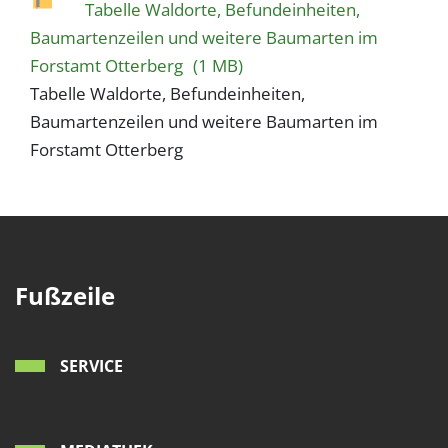
1 Jahr
Tabelle Waldorte, Befundeinheiten,
Baumartenzeilen und weitere Baumarten im
Forstamt Otterberg
(1 MB)
EXTERNE MEDIEN
Tabelle Waldorte, Befundeinheiten,
Um Inhalte von Videoplattformen und Social Media
Baumartenzeilen und weitere Baumarten im
Plattformen anzeigen zu können, werden von
Forstamt Otterberg
diesen externen Medien Cookies gesetzt.
YouTube
Vimeo
Fußzeile
SERVICE