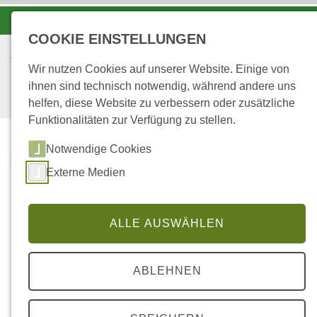
-A
A
A+
COOKIE EINSTELLUNGEN
Wir nutzen Cookies auf unserer Website. Einige von
ihnen sind technisch notwendig, während andere uns
helfen, diese Website zu verbessern oder zusätzliche
Funktionalitäten zur Verfügung zu stellen.
Notwendige Cookies
...
STARTSEITE
Externe Medien
PFÄLZER RHEINAUEN
Forstamt Pfälzer
ALLE AUSWÄHLEN
Rheinauen
ABLEHNEN
Dateilinks