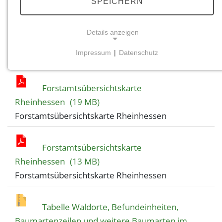
SPEICHERN
Forstamtsübersichtskarte
Details anzeigen
Rheinhessen
(18 MB)
Impressum
|
Datenschutz
Forstamtsübersichtskarte Rheinhessen
NOTWENDIGE COOKIES
Notwendige Cookies ermöglichen grundlegende
Forstamtsübersichtskarte
Funktionen und sind für die einwandfreie Funktion
der Website erforderlich.
Rheinhessen
(19 MB)
Forstamtsübersichtskarte Rheinhessen
Einverständnis-Cookie
Name:
Forstamtsübersichtskarte
cookie_consent
Rheinhessen
(13 MB)
Zweck:
Forstamtsübersichtskarte Rheinhessen
Dieser Cookie speichert die ausgewählten
Einverständnis-Optionen des Benutzers
Tabelle Waldorte, Befundeinheiten,
Cookie Laufzeit:
Baumartenzeilen und weitere Baumarten im