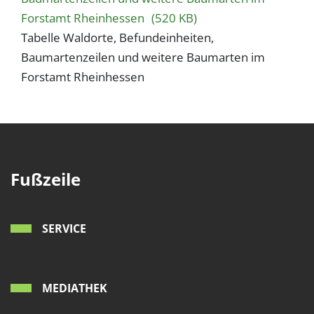
1 Jahr
Forstamt Rheinhessen
(520 KB)
Tabelle Waldorte, Befundeinheiten,
Baumartenzeilen und weitere Baumarten im
EXTERNE MEDIEN
Forstamt Rheinhessen
Um Inhalte von Videoplattformen und Social Media
Plattformen anzeigen zu können, werden von
diesen externen Medien Cookies gesetzt.
YouTube
Fußzeile
Vimeo
SERVICE
MEDIATHEK