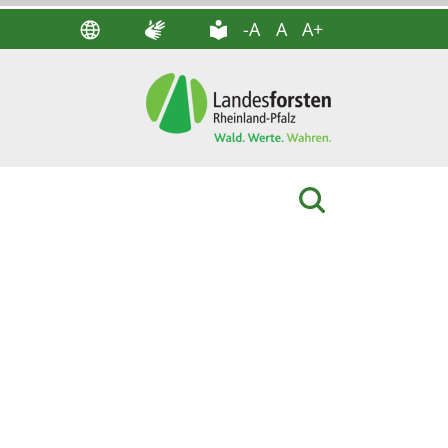
-A
A
A+