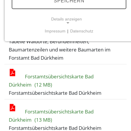
SPEICHERN
Tabelle Waldorte, Befundeinheiten,
Details anzeigen
Baumartenzeilen und weitere Baumarten im
Impressum
|
Datenschutz
Forstamt Bad Dürkheim
(1 MB)
NOTWENDIGE COOKIES
Tabelle Waldorte, Befundeinheiten,
Notwendige Cookies ermöglichen grundlegende
Baumartenzeilen und weitere Baumarten im
Funktionen und sind für die einwandfreie Funktion
Forstamt Bad Dürkheim
der Website erforderlich.
Einverständnis-Cookie
Forstamtsübersichtskarte Bad
Dürkheim
(12 MB)
Name:
cookie_consent
Forstamtsübersichtskarte Bad Dürkheim
Zweck:
Dieser Cookie speichert die ausgewählten
Forstamtsübersichtskarte Bad
Einverständnis-Optionen des Benutzers
Dürkheim
(13 MB)
Cookie Laufzeit:
Forstamtsübersichtskarte Bad Dürkheim