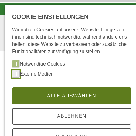
-A
A
A+
COOKIE EINSTELLUNGEN
Wir nutzen Cookies auf unserer Website. Einige von
ihnen sind technisch notwendig, während andere uns
helfen, diese Website zu verbessern oder zusätzliche
Funktionalitäten zur Verfügung zu stellen.
Notwendige Cookies
...
STARTSEITE
Externe Medien
BAD DÜRKHEIM
Forstamt Bad Dürkheim
ALLE AUSWÄHLEN
ABLEHNEN
Dateilinks