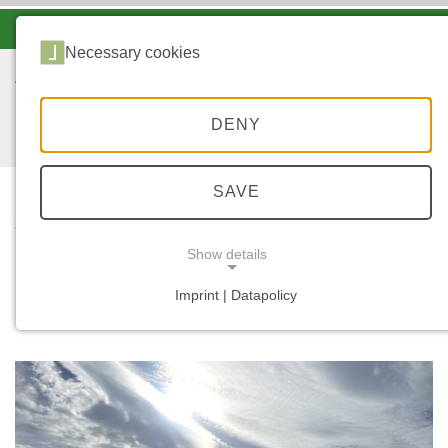
-A
A
A+
Necessary cookies
DENY
SAVE
...
START
KLIMA
Show details
Klima
Imprint | Datapolicy
NECESSARY COOKIES