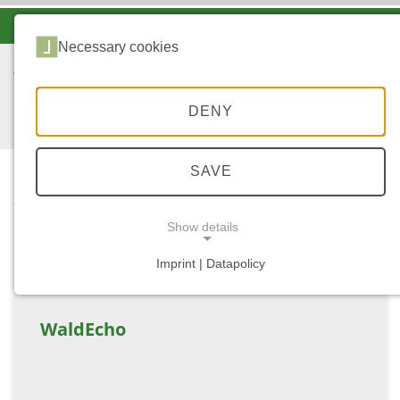
-A
A
A+
Necessary cookies
DENY
SAVE
...
START
LINKS AUSSERHALB W
Show details
ALD.RLP.DE
Imprint | Datapolicy
NECESSARY COOKIES
WaldEcho