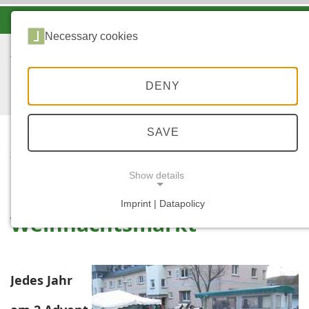
-A
A
A+
Necessary cookies
DENY
SAVE
...
START
WEIHNACHTSMARKT
Show details
Imprint | Datapolicy
Weihnachtsmarkt
NECESSARY COOKIES
Jedes Jahr