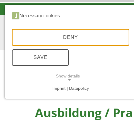
LANDESFORSTEN VOR ORT
Necessary cookies
DENY
SAVE
Show details
...
START
AUSBILDUNG/PRAKTIKUM
Imprint | Datapolicy
NECESSARY COOKIES
Ausbildung / Pr