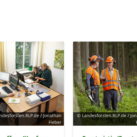
ndesforsten.RLP.de / Jonathan
© Landesforsten.RLP.de / Jo
Fieber