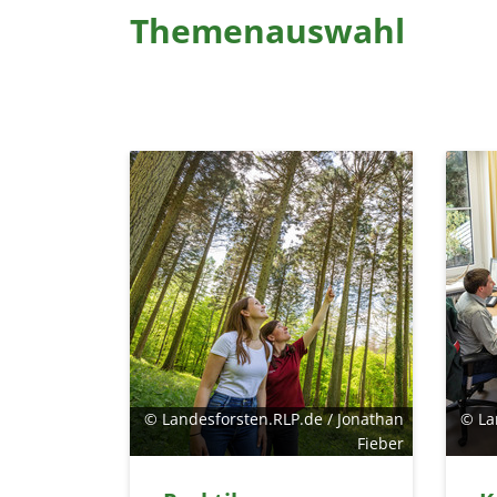
Themenauswahl
© Landesforsten.RLP.de / Jonathan
© La
Fieber