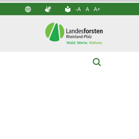
-A
A
A+