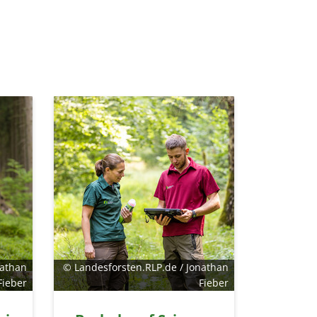
nathan
© Landesforsten.RLP.de / Jonathan
Fieber
Fieber