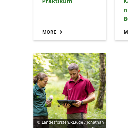
Praktikum
K
n
B
MORE
M
© Landesforsten.RLP.de / Jonathan