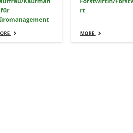
auffrau/Kaufman
Forstwirtin/Forst
 für
rt
üromanagement
ORE
MORE