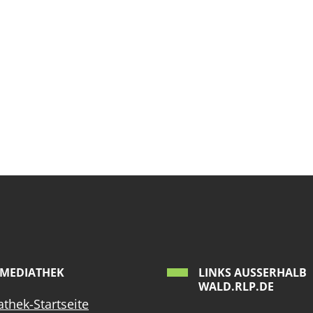
MEDIATHEK
LINKS AUSSERHALB W
ALD.RLP.DE
thek-Startseite