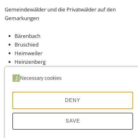
Gemeindewälder und die Privatwälder auf den
Gemarkungen
Bärenbach
Bruschied
Heimweiler
Heinzenberg
Hennweiler
Necessary cookies
Kirn
Meckenbach
Oberhausen bei Kirn
DENY
Schneppenbach
SAVE
Forstrevier Lützelsoon