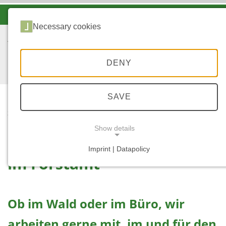
-A
A
A+
Necessary cookies
DENY
SAVE
...
START
IM FORSTAMT
Show details
Imprint | Datapolicy
im Forstamt
NECESSARY COOKIES
Ob im Wald oder im Büro, wir
arbeiten gerne mit, im und für den