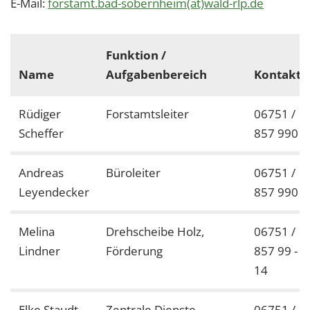
E-Mail:
forstamt.bad-sobernheim(at)wald-rlp.de
Funktion /
Name
Aufgabenbereich
Kontakt
Rüdiger
Forstamtsleiter
06751 /
Scheffer
857 990
Andreas
Büroleiter
06751 /
Leyendecker
857 990
Melina
Drehscheibe Holz,
06751 /
Lindner
Förderung
857 99 -
14
Elke Staudt
Zentrale Dienste,
06751 /