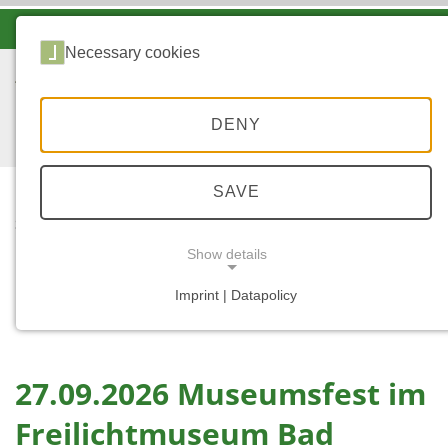
-A
A
A+
Necessary cookies
DENY
SAVE
...
START
27.09.2026
Show details
MUSEUMSFEST IM
FREILICHTMUSEUM IN
Imprint | Datapolicy
NECESSARY COOKIES
BAD SOBERNHEIM
27.09.2026 Museumsfest im
Freilichtmuseum Bad