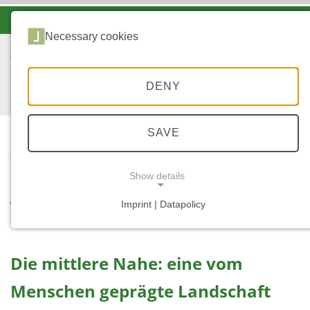
-A
A
A+
Necessary cookies
DENY
SAVE
...
START
WALD
Show details
Wald
Imprint | Datapolicy
NECESSARY COOKIES
Die mittlere Nahe: eine vom
Menschen geprägte Landschaft