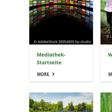
© L
© AdobeStock 39054905 by-studio
Mediathek-
W
Startseite
MORE
M