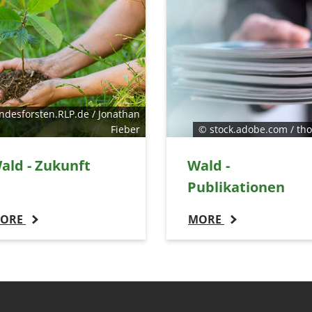
ndesforsten.RLP.de / Jonathan
Fieber
© stock.adobe.com / th
ald - Zukunft
Wald -
Publikationen
ORE
MORE