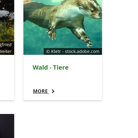
gfried
Weiter
© Kletr - stock.adobe.com
Wald - Tiere
MORE