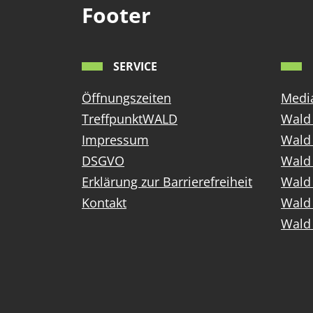
Footer
SERVICE
Öffnungszeiten
Media
TreffpunktWALD
Wald 
Impressum
Wald
DSGVO
Wald 
Erklärung zur Barrierefreiheit
Wald 
Kontakt
Wald 
Wald 