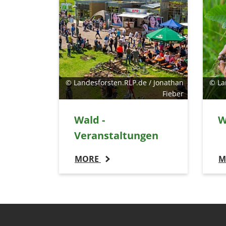
© Landesforsten.RLP.de / Jonathan
© La
Fieber
Wald -
W
Veranstaltungen
MORE
M