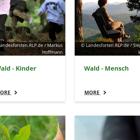
andesforsten.RLP.de / Markus
© Landesforten.RLP.de / Sie
Hoffmann
ald - Kinder
Wald - Mensch
ORE
MORE