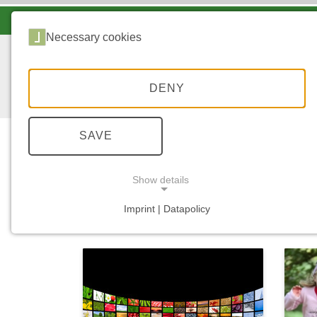
LANDESFORSTEN VOR ORT
Necessary cookies
DENY
SAVE
Show details
...
START
MEDIATHEK
Imprint | Datapolicy
NECESSARY COOKIES