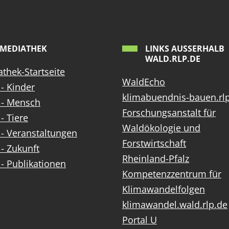
MEDIATHEK
LINKS AUSSERHALB W
ALD.RLP.DE
thek-Startseite
WaldEcho
- Kinder
klimabuendnis-bauen.rl
 - Mensch
Forschungsanstalt für
- Tiere
Waldökologie und
- Veranstaltungen
Forstwirtschaft
- Zukunft
Rheinland-Pfalz
- Publikationen
Kompetenzzentrum für
Klimawandelfolgen
klimawandel.wald.rlp.de
Portal U