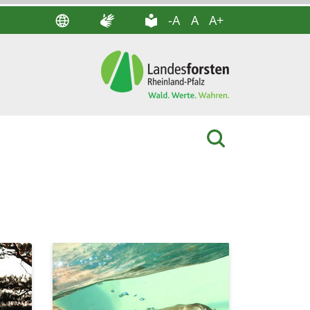
-A
A
A+