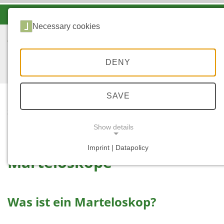
-A
A
A+
Necessary cookies
DENY
SAVE
...
STARTSEITE
MARTELOSKOPE
Show details
Imprint | Datapolicy
Marteloskope
NECESSARY COOKIES
Was ist ein Marteloskop?