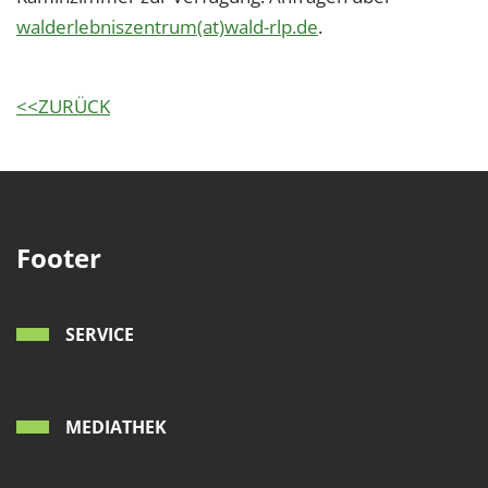
walderlebniszentrum(at)wald-rlp.de
.
<<ZURÜCK
Footer
SERVICE
MEDIATHEK