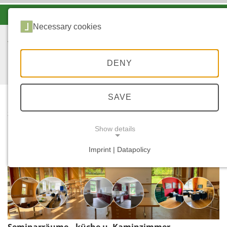
-A
A
A+
Necessary cookies
DENY
SAVE
...
START
UNSERE
Show details
SEMINARRÄUME
Imprint | Datapolicy
NECESSARY COOKIES
Seminarräume, -küche u. Kaminzimmer