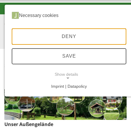
-A
A
A+
Necessary cookies
DENY
SAVE
...
START
RUND UMS WEZ
Show details
Imprint | Datapolicy
NECESSARY COOKIES
Unser Außengelände