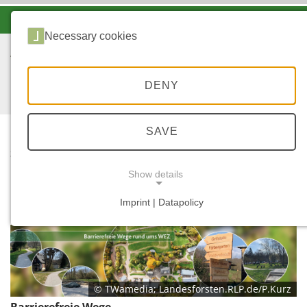
-A
A
A+
Necessary cookies
DENY
SAVE
...
START
BARRIEREFREIER
Show details
RUNDWEG
Imprint | Datapolicy
NECESSARY COOKIES
© TWamedia; Landesforsten.RLP.de/P.Kurz
Barrierefreie Wege