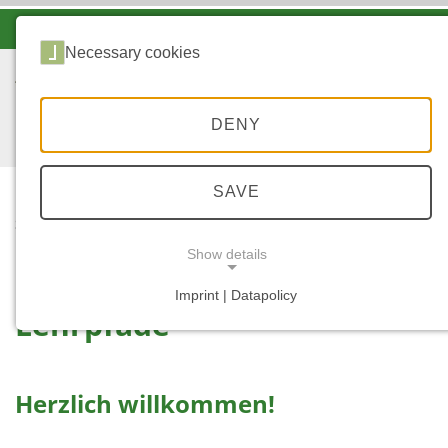
-A
A
A+
Necessary cookies
DENY
SAVE
...
START
LEHRPFADE
Show details
Imprint | Datapolicy
Lehrpfade
NECESSARY COOKIES
Herzlich willkommen!