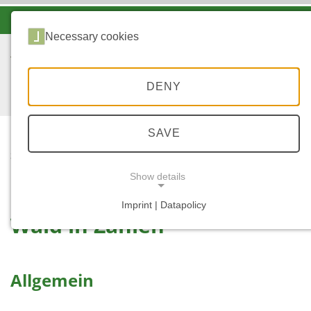
-A
A
A+
Necessary cookies
DENY
SAVE
...
START
WALD IN ZAHLEN
Show details
Imprint | Datapolicy
Wald in Zahlen
NECESSARY COOKIES
Allgemein