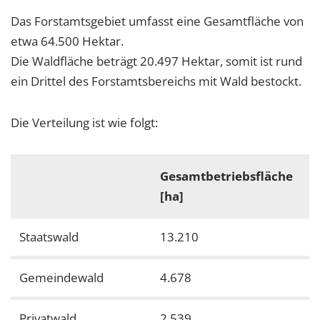
Das Forstamtsgebiet umfasst eine Gesamtfläche von
etwa 64.500 Hektar.
Die Waldfläche beträgt 20.497 Hektar, somit ist rund
ein Drittel des Forstamtsbereichs mit Wald bestockt.
Die Verteilung ist wie folgt:
Gesamtbetriebsfläche
[ha]
Staatswald
13.210
6
Gemeindewald
4.678
2
Privatwald
2.539
1