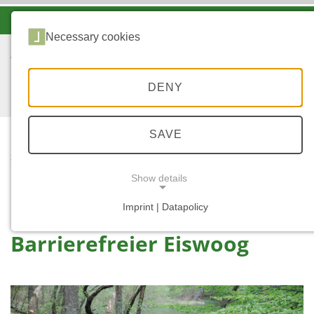
-A
A
A+
Necessary cookies
DENY
SAVE
...
START
BARRIEREFREIER
Show details
EISWOOG
Imprint | Datapolicy
NECESSARY COOKIES
Barrierefreier Eiswoog