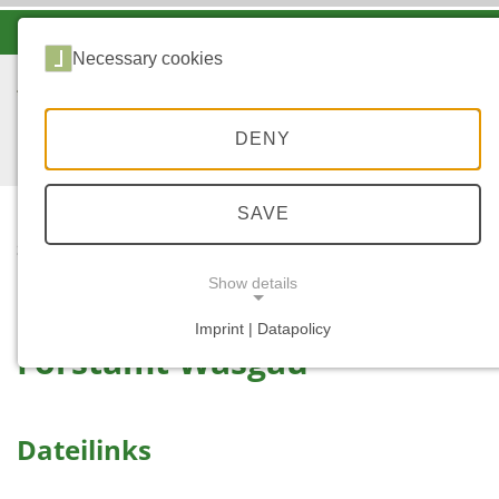
-A
A
A+
Necessary cookies
DENY
SAVE
...
STARTSEITE
WASGAU
Show details
Imprint | Datapolicy
Forstamt Wasgau
NECESSARY COOKIES
Dateilinks