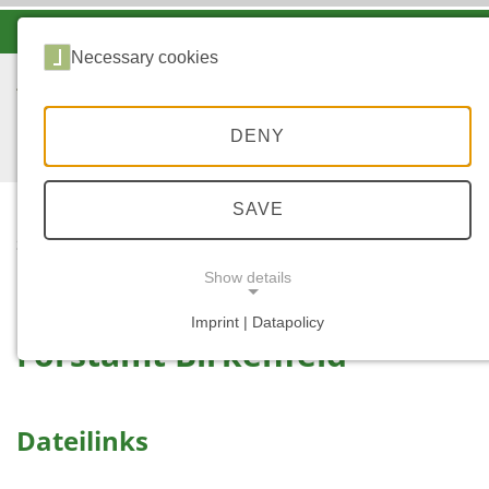
-A
A
A+
Necessary cookies
DENY
SAVE
...
STARTSEITE
BIRKENFELD
Show details
Imprint | Datapolicy
Forstamt Birkenfeld
NECESSARY COOKIES
Dateilinks