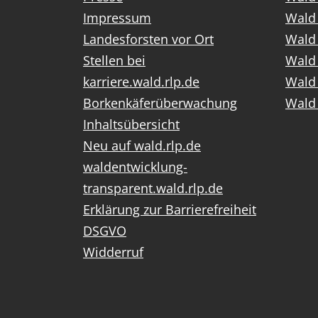
Impressum
Wald
Landesforsten vor Ort
Wald 
Stellen bei
Wald 
karriere.wald.rlp.de
Wald 
Borkenkäferüberwachung
Wald 
Inhaltsübersicht
Neu auf wald.rlp.de
waldentwicklung-
transparent.wald.rlp.de
Erklärung zur Barrierefreiheit
DSGVO
Widderruf