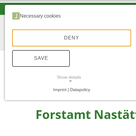
LANDESFORSTEN VOR ORT
Necessary cookies
DENY
SAVE
Show details
...
STARTSEITE
NASTÄTTEN
Imprint | Datapolicy
NECESSARY COOKIES
Forstamt Nastät