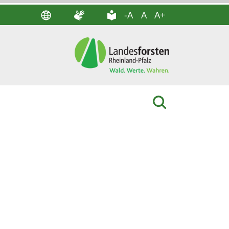
-A
A
A+