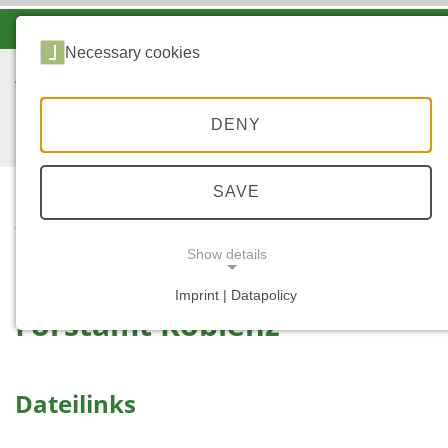
-A
A
A+
Necessary cookies
DENY
SAVE
...
STARTSEITE
KOBLENZ
Show details
Imprint | Datapolicy
Forstamt Koblenz
NECESSARY COOKIES
Dateilinks