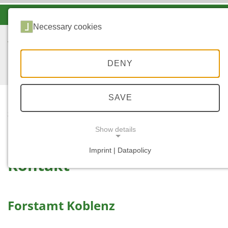
-A
A
A+
Necessary cookies
DENY
SAVE
...
STARTSEITE
SERVICE
KONTAKT
Show details
Imprint | Datapolicy
Kontakt
NECESSARY COOKIES
Forstamt Koblenz