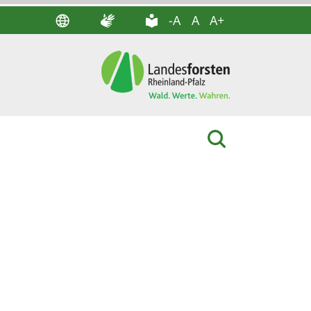
-A
A
A+