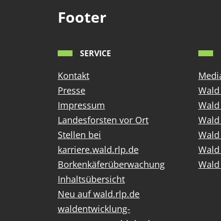
Footer
SERVICE
Kontakt
Media
Presse
Wald 
Impressum
Wald
Landesforsten vor Ort
Wald 
Stellen bei
Wald 
karriere.wald.rlp.de
Wald 
Borkenkäferüberwachung
Wald 
Inhaltsübersicht
Neu auf wald.rlp.de
waldentwicklung-