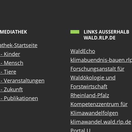
MEDIATHEK
LINKS AUSSERHALB W
ALD.RLP.DE
thek-Startseite
WaldEcho
- Kinder
klimabuendnis-bauen.rl
 - Mensch
Forschungsanstalt für
- Tiere
Waldökologie und
- Veranstaltungen
Forstwirtschaft
- Zukunft
Rheinland-Pfalz
- Publikationen
Kompetenzzentrum für
Klimawandelfolgen
klimawandel.wald.rlp.de
Portal U