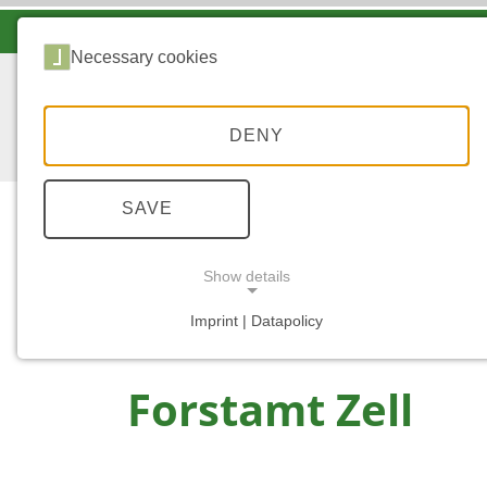
LANDESFORSTEN VOR ORT
Necessary cookies
DENY
SAVE
Show details
...
START
ZELL
Imprint | Datapolicy
NECESSARY COOKIES
Forstamt Zell