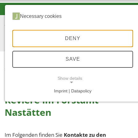
-A
A
A+
Necessary cookies
DENY
SAVE
...
START
AUSSENDIENST
Show details
Imprint | Datapolicy
Reviere im Forstamt
NECESSARY COOKIES
Nastätten
Im Folgenden finden Sie
Kontakte zu den