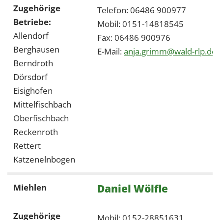
Zugehörige
Telefon: 06486 900977
Betriebe:
Mobil: 0151-14818545
Allendorf
Fax: 06486 900976
Berghausen
E-Mail:
anja.grimm@wald-rlp.de
Berndroth
Dörsdorf
Eisighofen
Mittelfischbach
Oberfischbach
Reckenroth
Rettert
Katzenelnbogen
Daniel Wölfle
Miehlen
Zugehörige
Mobil: 0152-28851631