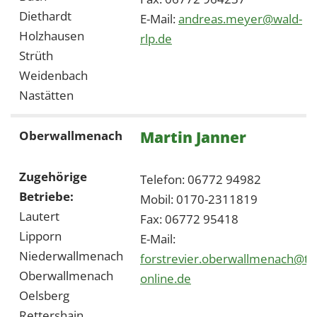
Diethardt
E-Mail:
andreas.meyer@wald-
Holzhausen
rlp.de
Strüth
Weidenbach
Nastätten
Martin Janner
Oberwallmenach
Zugehörige
Telefon: 06772 94982
Betriebe:
Mobil: 0170-2311819
Lautert
Fax: 06772 95418
Lipporn
E-Mail:
Niederwallmenach
forstrevier.oberwallmenach@t-
Oberwallmenach
online.de
Oelsberg
Rettershain