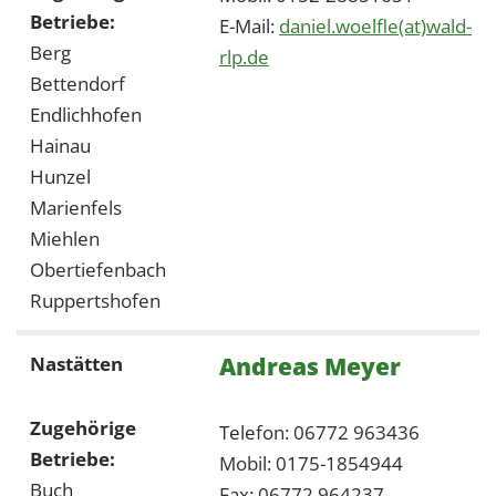
Betriebe:
E-Mail:
daniel.woelfle(at)wald-
Berg
rlp.de
Bettendorf
Endlichhofen
Hainau
Hunzel
Marienfels
Miehlen
Obertiefenbach
Ruppertshofen
Andreas Meyer
Nastätten
Zugehörige
Telefon: 06772 963436
Betriebe:
Mobil: 0175-1854944
Buch
Fax: 06772 964237