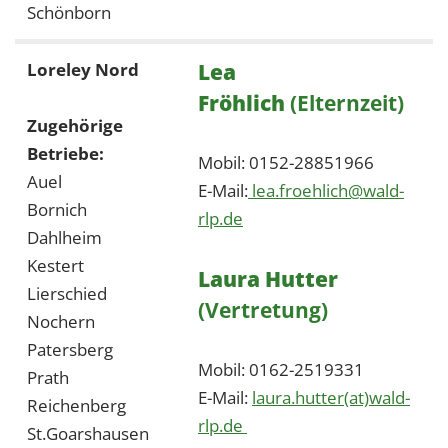
Schönborn
Lea
Loreley Nord
Fröhlich
(Elternzeit)
Zugehörige
Betriebe:
Mobil: 0152-28851966
Auel
E-Mail:
lea.froehlich@wald-
Bornich
rlp.de
Dahlheim
Kestert
Laura Hutter
Lierschied
(Vertretung)
Nochern
Patersberg
Mobil: 0162-2519331
Prath
E-Mail:
laura.hutter(at)wald-
Reichenberg
rlp.de
St.Goarshausen